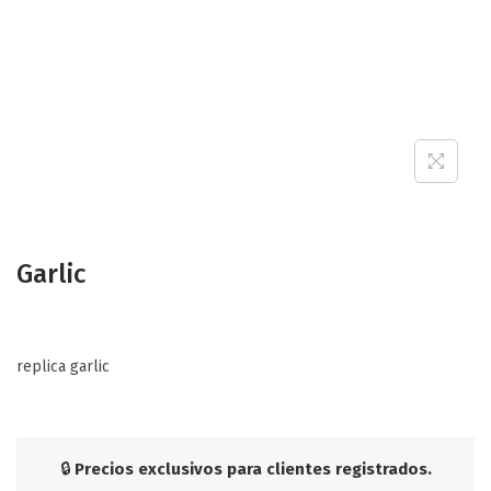
a
n
t
t
i
o
n
Garlic
replica garlic
🔒
Precios exclusivos para clientes registrados.