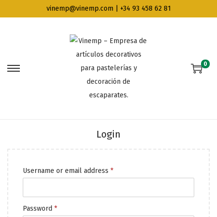
vinemp@vinemp.com | +34 93 458 62 81
0
Login
Username or email address
*
Password
*