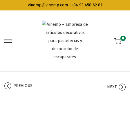
vinemp@vinemp.com | +34 93 458 62 81
0
PREVIOUS
NEXT