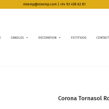
vinemp@vinemp.com | +34 93 458 62 81
E
CANDLES
DECORATION
FICTITIOUS
CONTACT
Corona Tornasol R