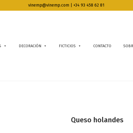
vinemp@vinemp.com | +34 93 458 62 81
S
DECORACIÓN
FICTICIOS
CONTACTO
SOBR
Queso holandes