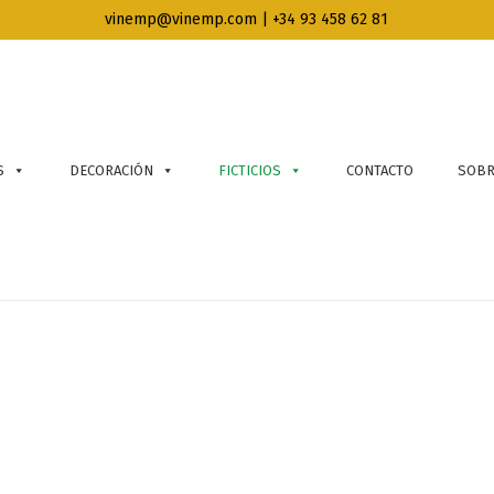
vinemp@vinemp.com | +34 93 458 62 81
S
DECORACIÓN
FICTICIOS
CONTACTO
SOBR