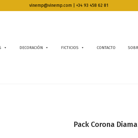
vinemp@vinemp.com | +34 93 458 62 81
S
DECORACIÓN
FICTICIOS
CONTACTO
SOBR
Pack Corona Diama