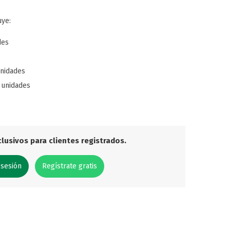
uye:
des
unidades
0 unidades
lusivos para clientes registrados.
 sesión
Regístrate gratis