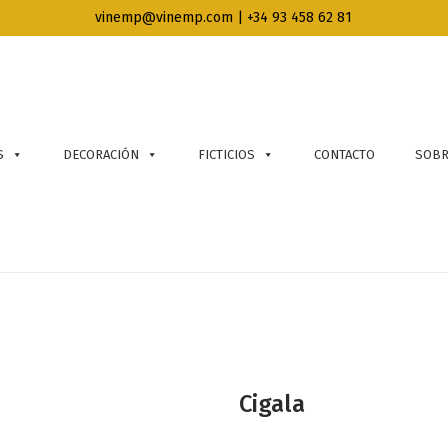
vinemp@vinemp.com | +34 93 458 62 81
S
DECORACIÓN
FICTICIOS
CONTACTO
SOBR
Cigala