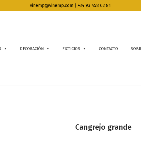
vinemp@vinemp.com | +34 93 458 62 81
S
DECORACIÓN
FICTICIOS
CONTACTO
SOBR
Cangrejo grande