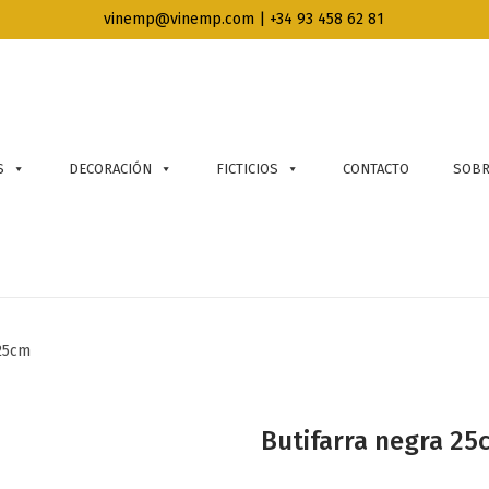
vinemp@vinemp.com | +34 93 458 62 81
S
DECORACIÓN
FICTICIOS
CONTACTO
SOBR
 25cm
Butifarra negra 25