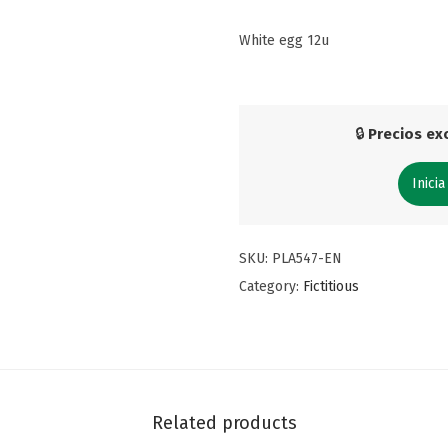
White egg 12u
🔒
Precios exc
Inicia
SKU:
PLA547-EN
Category:
Fictitious
Related products