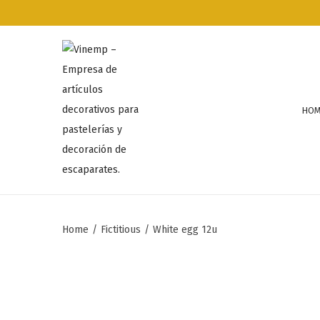
HOM
Home
/
Fictitious
/
White egg 12u