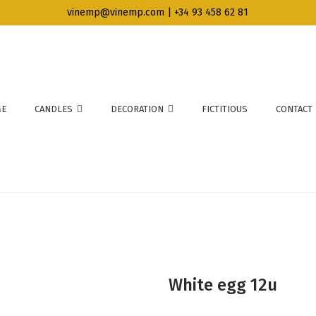
vinemp@vinemp.com | +34 93 458 62 81
E
CANDLES
DECORATION
FICTITIOUS
CONTACT
White egg 12u