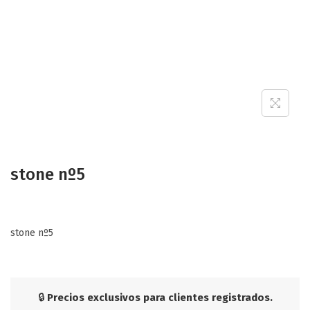
a
n
t
t
i
o
n
stone nº5
stone nº5
🔒
Precios exclusivos para clientes registrados.