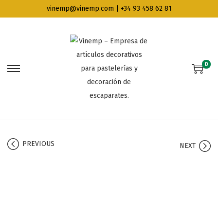
vinemp@vinemp.com | +34 93 458 62 81
0
PREVIOUS
NEXT