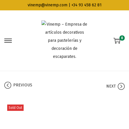
vinemp@vinemp.com | +34 93 458 62 81
0
PREVIOUS
NEXT
Sold Out