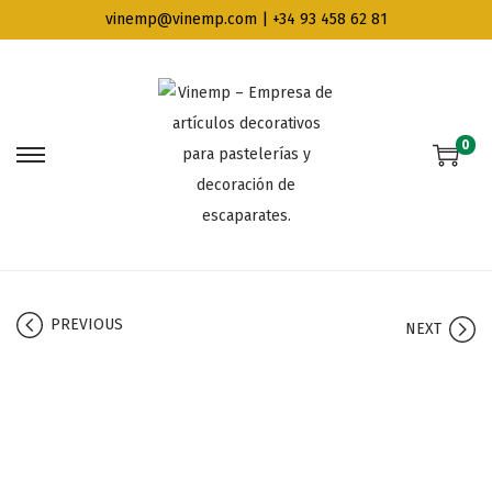
vinemp@vinemp.com | +34 93 458 62 81
0
PREVIOUS
NEXT