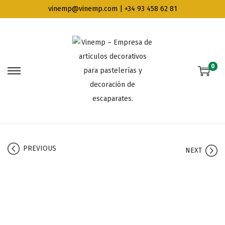
vinemp@vinemp.com | +34 93 458 62 81
0
PREVIOUS
NEXT