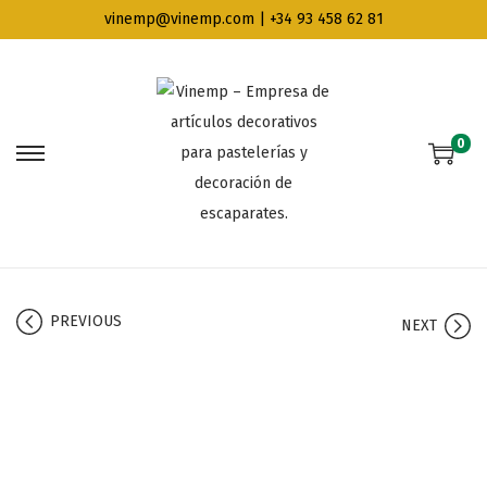
vinemp@vinemp.com | +34 93 458 62 81
0
PREVIOUS
NEXT