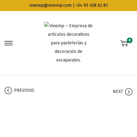
vinemp@vinemp.com | +34 93 458 62 81
0
PREVIOUS
NEXT