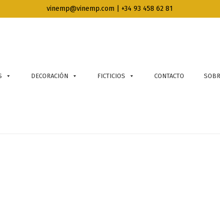
vinemp@vinemp.com | +34 93 458 62 81
S
DECORACIÓN
FICTICIOS
CONTACTO
SOBR