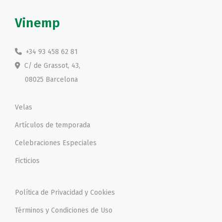
v
t
Vinemp
e
e
g
n
a
i
+34 93 458 62 81
c
d
C/ de Grassot, 43,
i
o
08025 Barcelona
ó
n
Velas
Artículos de temporada
Celebraciones Especiales
Ficticios
Política de Privacidad y Cookies
Términos y Condiciones de Uso