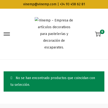
vinemp@vinemp.com | +34 93 458 62 81
0
S
S
a
a
l
l
t
t
a
a
r
r
a
a
No se han encontrado productos que coincidan con
l
l
tu selección.
a
c
n
o
a
n