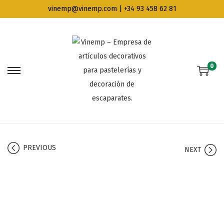
vinemp@vinemp.com | +34 93 458 62 81
0
PREVIOUS
NEXT