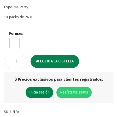
Espelma Party
18 packs de 24 u.
Formas:
AFEGEIX A LA CISTELLA
q
u
a
🔒
Precios exclusivos para clientes registrados.
n
Inicia sesión
Regístrate gratis
t
i
t
SKU:
N/A
a