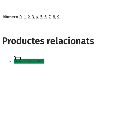
Número
0
,
1
,
2
,
3
,
4
,
5
,
6
,
7
,
8
,
9
Productes relacionats
Llegeix més