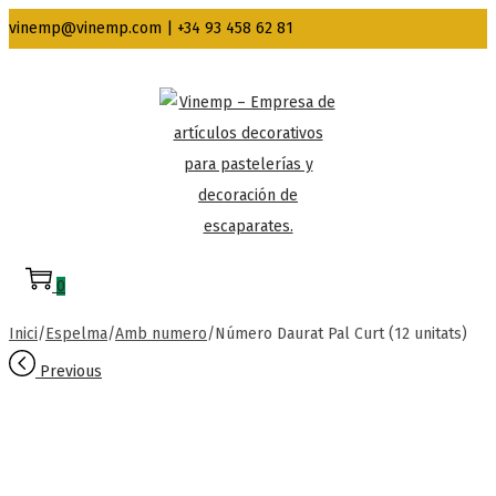
vinemp@vinemp.com | +34 93 458 62 81
0
Inici
/
Espelma
/
Amb numero
/
Número Daurat Pal Curt (12 unitats)
Previous