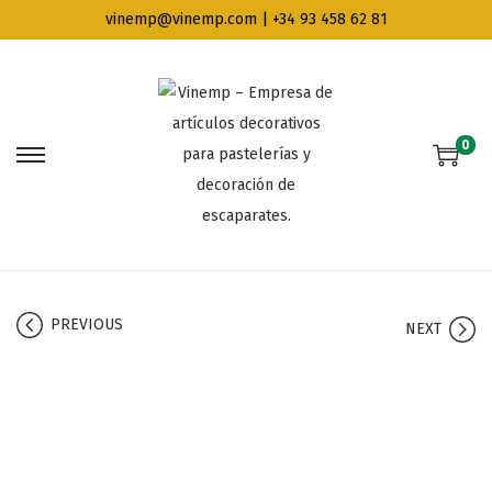
vinemp@vinemp.com | +34 93 458 62 81
0
PREVIOUS
NEXT