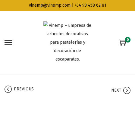
vinemp@vinemp.com | +34 93 458 62 81
0
PREVIOUS
NEXT