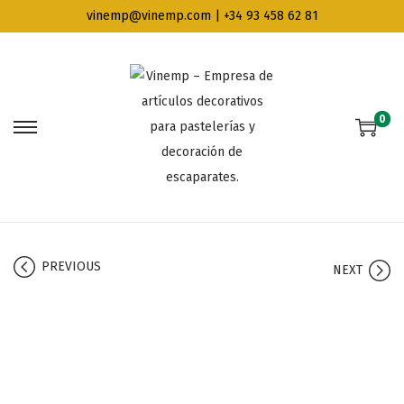
vinemp@vinemp.com | +34 93 458 62 81
0
PREVIOUS
NEXT