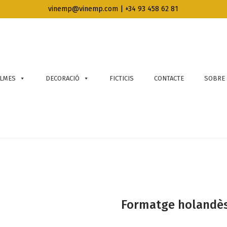
vinemp@vinemp.com | +34 93 458 62 81
LMES
DECORACIÓ
FICTICIS
CONTACTE
SOBRE
Formatge holandè