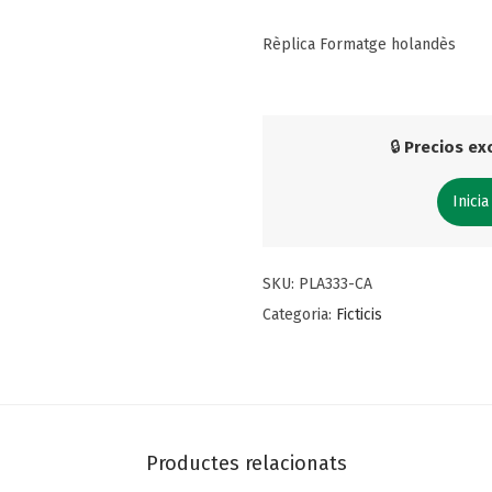
Rèplica Formatge holandès
🔒
Precios exc
Inicia
SKU:
PLA333-CA
Categoria:
Ficticis
Productes relacionats