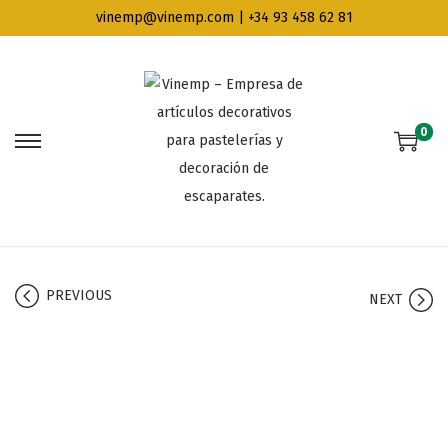
vinemp@vinemp.com | +34 93 458 62 81
0
PREVIOUS
NEXT