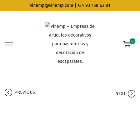
vinemp@vinemp.com | +34 93 458 62 81
0
PREVIOUS
NEXT