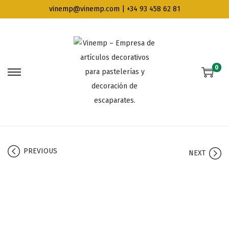
vinemp@vinemp.com | +34 93 458 62 81
0
PREVIOUS
NEXT