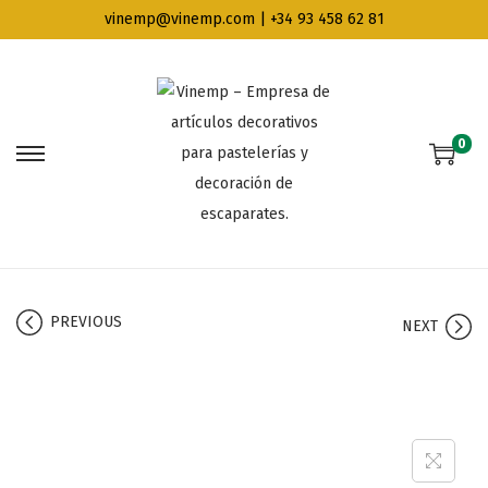
vinemp@vinemp.com | +34 93 458 62 81
0
PREVIOUS
NEXT