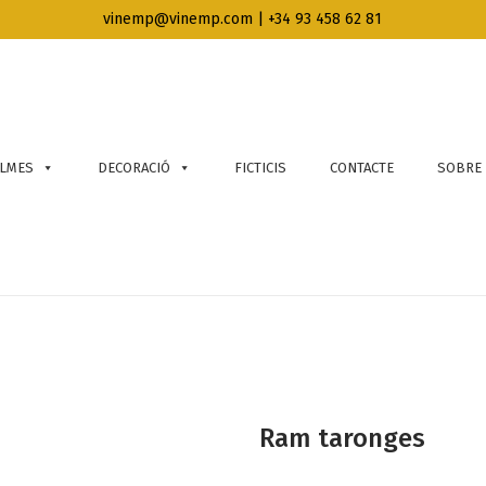
vinemp@vinemp.com | +34 93 458 62 81
LMES
DECORACIÓ
FICTICIS
CONTACTE
SOBRE
Ram taronges