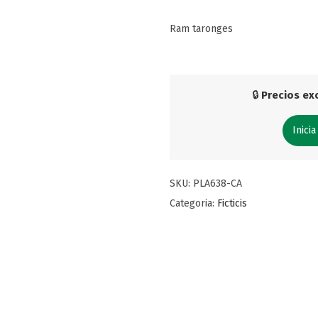
Ram taronges
🔒
Precios exc
Inicia
SKU:
PLA638-CA
Categoria:
Ficticis