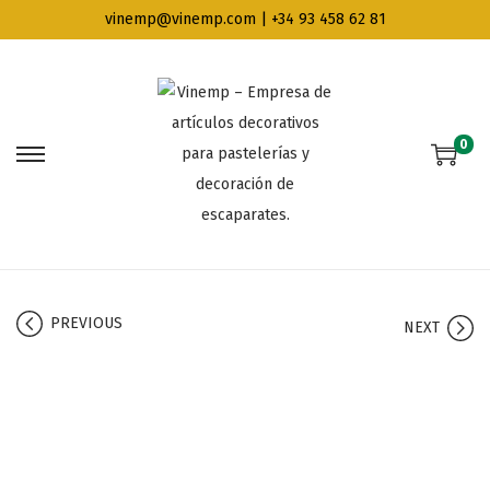
vinemp@vinemp.com | +34 93 458 62 81
0
PREVIOUS
NEXT