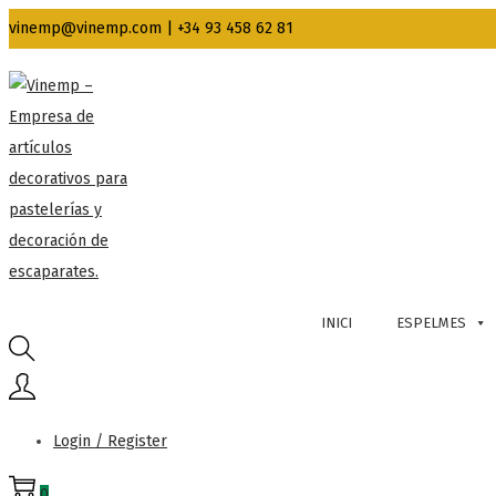
vinemp@vinemp.com | +34 93 458 62 81
INICI
ESPELMES
Login / Register
0