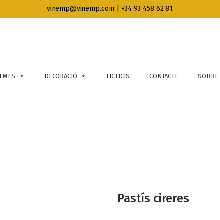
vinemp@vinemp.com | +34 93 458 62 81
LMES
DECORACIÓ
FICTICIS
CONTACTE
SOBRE
Pastís cireres