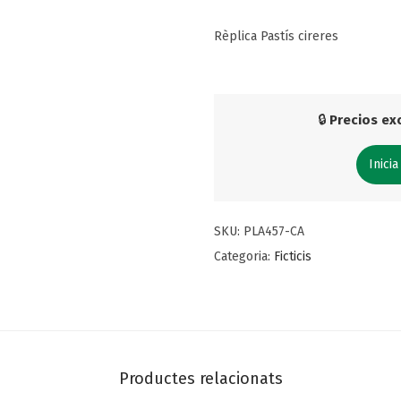
Rèplica Pastís cireres
🔒
Precios exc
Inicia
SKU:
PLA457-CA
Categoria:
Ficticis
Productes relacionats