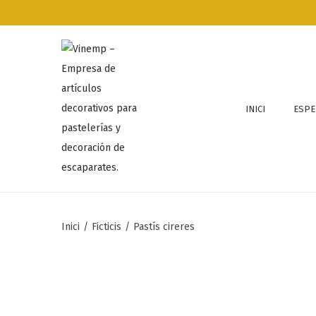
INICI
ESPE
Inici
/
Ficticis
/
Pastís cireres