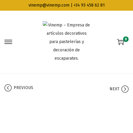
vinemp@vinemp.com | +34 93 458 62 81
0
PREVIOUS
NEXT