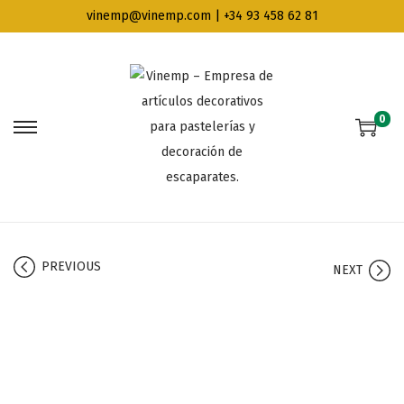
vinemp@vinemp.com | +34 93 458 62 81
0
PREVIOUS
NEXT