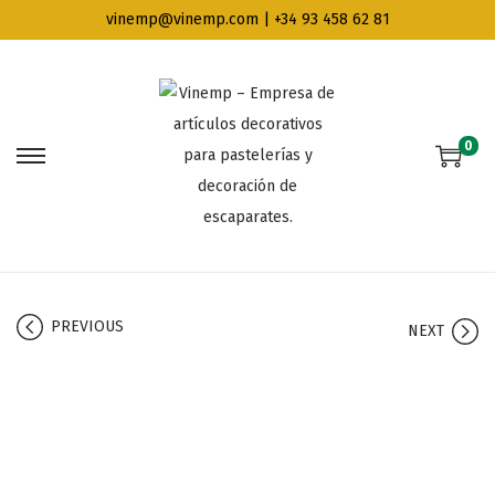
vinemp@vinemp.com | +34 93 458 62 81
0
PREVIOUS
NEXT