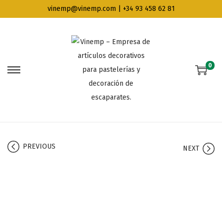
vinemp@vinemp.com | +34 93 458 62 81
0
PREVIOUS
NEXT