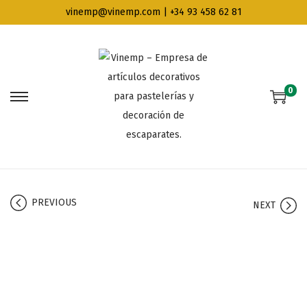
vinemp@vinemp.com | +34 93 458 62 81
0
PREVIOUS
NEXT