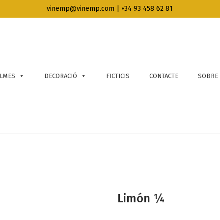
vinemp@vinemp.com | +34 93 458 62 81
LMES
DECORACIÓ
FICTICIS
CONTACTE
SOBRE
Limón ¼