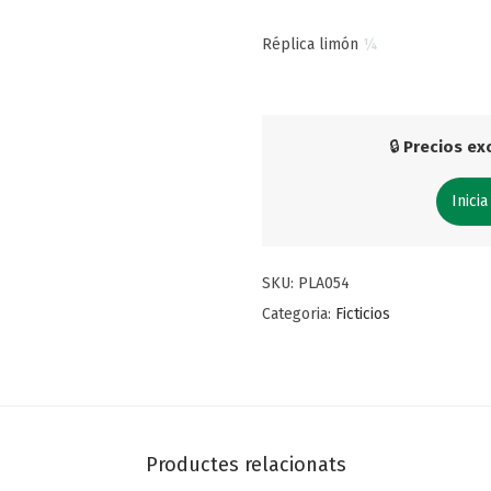
Réplica limón
¼
🔒
Precios exc
Inicia
SKU:
PLA054
Categoria:
Ficticios
Productes relacionats