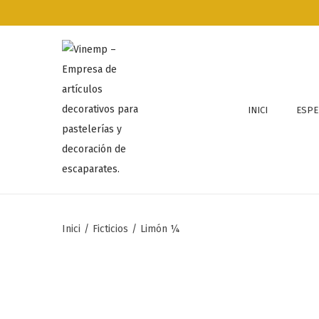
INICI
ESPE
Inici
/
Ficticios
/
Limón ¼